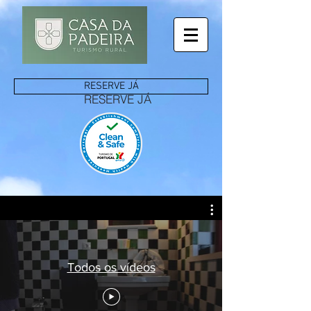
RESERVE JÁ
RESERVE JÁ
Todos os vídeos